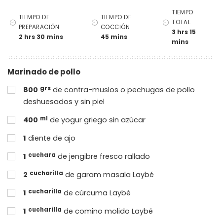
TIEMPO
TIEMPO DE
TIEMPO DE
TOTAL
PREPARACIÓN
COCCIÓN
3 hrs 15
2 hrs 30 mins
45 mins
mins
Marinado de pollo
grs
800
de contra-muslos o pechugas de pollo
deshuesados y sin piel
ml
400
de yogur griego sin azúcar
1
diente de ajo
cuchara
1
de jengibre fresco rallado
cucharilla
2
de garam masala Laybé
cucharilla
1
de cúrcuma Laybé
cucharilla
1
de comino molido Laybé