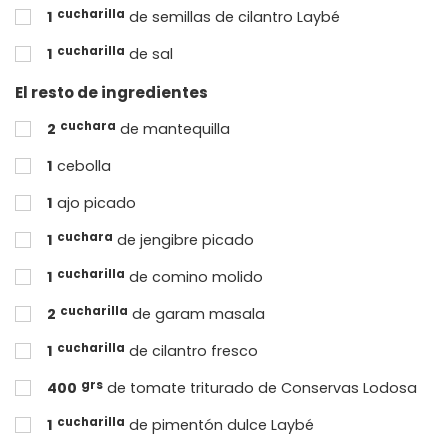
cucharilla
1
de semillas de cilantro Laybé
cucharilla
1
de sal
El resto de ingredientes
cuchara
2
de mantequilla
1
cebolla
1
ajo picado
cuchara
1
de jengibre picado
cucharilla
1
de comino molido
cucharilla
2
de garam masala
cucharilla
1
de cilantro fresco
grs
400
de tomate triturado de Conservas Lodosa
cucharilla
1
de pimentón dulce Laybé