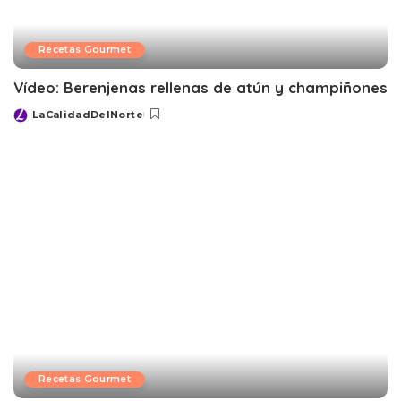
Recetas Gourmet
Vídeo: Berenjenas rellenas de atún y champiñones
LaCalidadDelNorte
Posted
by
Recetas Gourmet