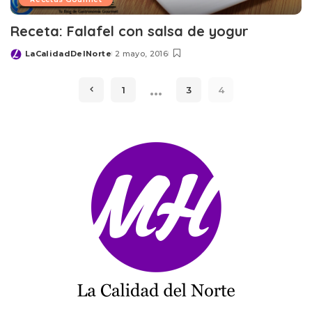
Receta: Falafel con salsa de yogur
LaCalidadDelNorte
2 mayo, 2016
Posted
by
…
1
3
4