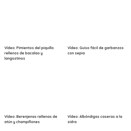
Vídeo: Pimientos del piquillo
Vídeo: Guiso fácil de garbanzos
rellenos de bacalao y
con sepia
langostinos
Vídeo: Berenjenas rellenas de
Vídeo: Albóndigas caseras a la
atún y champiñones
sidra