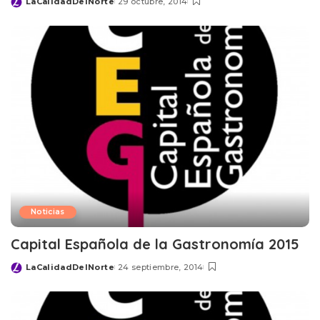
LaCalidadDelNorte
29 octubre, 2014
Posted
by
Noticias
Capital Española de la Gastronomía 2015
LaCalidadDelNorte
24 septiembre, 2014
Posted
by