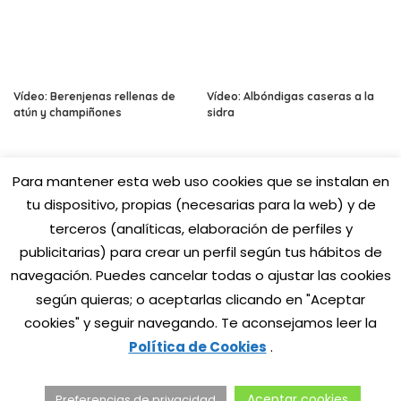
Vídeo: Berenjenas rellenas de
Vídeo: Albóndigas caseras a la
atún y champiñones
sidra
Para mantener esta web uso cookies que se instalan en
tu dispositivo, propias (necesarias para la web) y de
terceros (analíticas, elaboración de perfiles y
publicitarias) para crear un perfil según tus hábitos de
navegación. Puedes cancelar todas o
ajustar las cookies
según quieras; o aceptarlas clicando en "Aceptar
cookies" y seguir navegando. Te aconsejamos leer la
Política de Cookies
.
© 2025 LaCalidadDelNorte.com - MahatsHerri La Calidad del
Aceptar cookies
Preferencias de privacidad