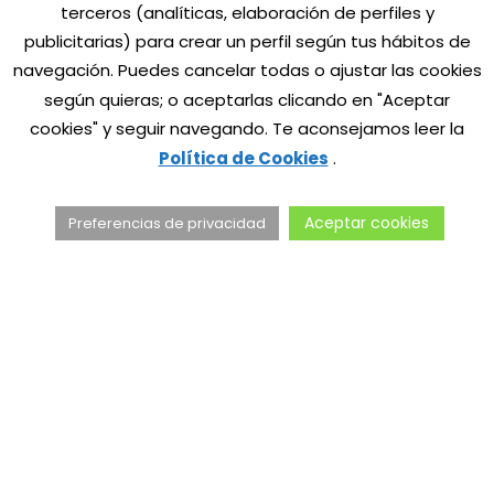
terceros (analíticas, elaboración de perfiles y
publicitarias) para crear un perfil según tus hábitos de
Añadimos el ingrediente principal, los 400 gramos de
8
navegación. Puedes cancelar todas o
ajustar las cookies
alubias blancas de Conservas Lodosa. Antes, las
según quieras; o aceptarlas clicando en "Aceptar
escurrimos y las pasamos por agua.
cookies" y seguir navegando. Te aconsejamos leer la
Política de Cookies
.
Removemos las alubias para cubrirlas con la salsa
de tomate.
Aceptar cookies
Preferencias de privacidad
Troceamos 180 gramos de queso feta, lo repartimos
9
por la olla y removemos para integrarlo en la salsa.
Se hornean las alubias a 190º hasta que burbujeen
10
y empiecen a dorarse por encima, unos 25 - 30
minutos aproximadamente.