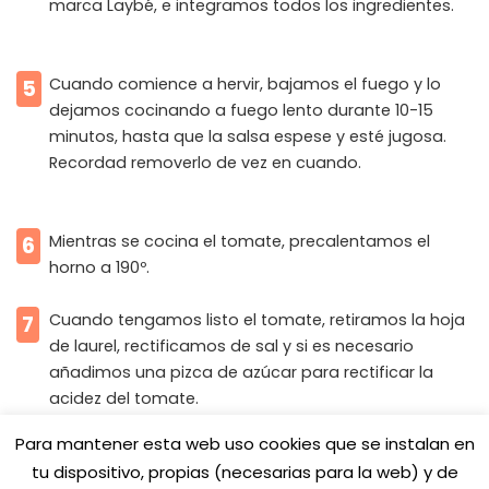
marca Laybé, e integramos todos los ingredientes.
Cuando comience a hervir, bajamos el fuego y lo
5
dejamos cocinando a fuego lento durante 10-15
minutos, hasta que la salsa espese y esté jugosa.
Recordad removerlo de vez en cuando.
Mientras se cocina el tomate, precalentamos el
6
horno a 190º.
Cuando tengamos listo el tomate, retiramos la hoja
7
de laurel, rectificamos de sal y si es necesario
añadimos una pizca de azúcar para rectificar la
acidez del tomate.
Para mantener esta web uso cookies que se instalan en
Vertemos la salsa de tomate en un recipiente apto
tu dispositivo, propias (necesarias para la web) y de
para horno.