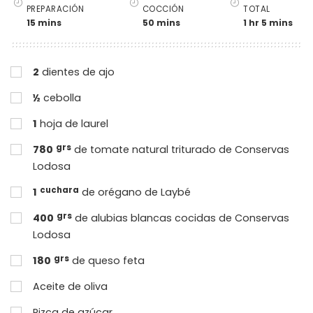
PREPARACIÓN
COCCIÓN
TOTAL
15 mins
50 mins
1 hr 5 mins
2
dientes de ajo
½
cebolla
1
hoja de laurel
grs
780
de tomate natural triturado de Conservas
Lodosa
cuchara
1
de orégano de Laybé
grs
400
de alubias blancas cocidas de Conservas
Lodosa
grs
180
de queso feta
Aceite de oliva
Pizca de azúcar