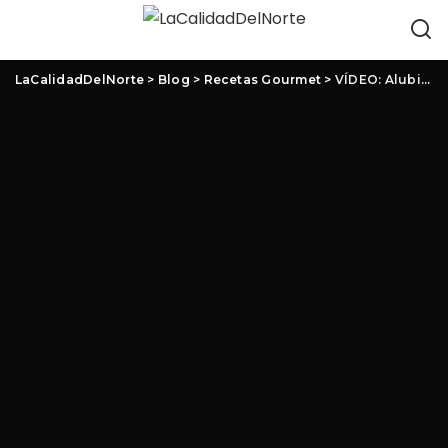
LaCalidadDelNorte
>
Blog
>
Recetas Gourmet
>
VÍDEO: Alubias al horno con queso feta al estilo griego