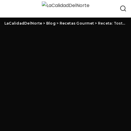
LaCalidadDelNorte
>
Blog
>
Recetas Gourmet
>
Receta: Tostas de Bonito del Norte con salsa rosa