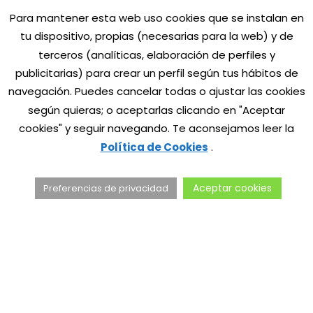
Bonito del Norte
cebolla
tomate
TAGS:
Para mantener esta web uso cookies que se instalan en
tosta
tu dispositivo, propias (necesarias para la web) y de
terceros (analíticas, elaboración de perfiles y
publicitarias) para crear un perfil según tus hábitos de
¿Cuál es tu reacción?
navegación. Puedes cancelar todas o
ajustar las cookies
según quieras; o aceptarlas clicando en "Aceptar
cookies" y seguir navegando. Te aconsejamos leer la
0
0
0
0
0
Política de Cookies
.
Aceptar cookies
Preferencias de privacidad
0
SHARES